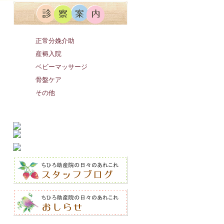
正常分娩介助
産褥入院
ベビーマッサージ
骨盤ケア
その他